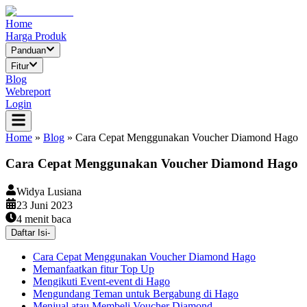
Home
Harga Produk
Panduan
Fitur
Blog
Webreport
Login
Home
»
Blog
»
Cara Cepat Menggunakan Voucher Diamond Hago
Cara Cepat Menggunakan Voucher Diamond Hago
Widya Lusiana
23 Juni 2023
4
menit baca
Daftar Isi
-
Cara Cepat Menggunakan Voucher Diamond Hago
Memanfaatkan fitur Top Up
Mengikuti Event-event di Hago
Mengundang Teman untuk Bergabung di Hago
Menjual atau Membeli Voucher Diamond