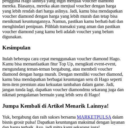
pengguna Hago lainnya yang ingin menjual voucher diamond
mereka. Biasanya, mereka akan menjual voucher dengan harga
yang lebih rendah dari harga aslinya. Jadi, kamu bisa mendapatkan
voucher diamond dengan harga yang lebih murah dan tetap bisa
menikmati keuntungannya. Namun, pastikan kamu berhati-hati dan
menghindari penipuan. Pilihlah transaksi yang aman dan pastikan
voucher diamond yang kamu beli adalah voucher yang belum
digunakan.
Kesimpulan
Itulah beberapa cara cepat menggunakan voucher diamond Hago.
Kamu bisa memanfaatkan fitur Top Up, mengikuti event-event,
mengundang teman-teman bergabung, atau membeli voucher
diamond dengan harga murah. Dengan memiliki voucher diamond,
kamu bisa mendapatkan berbagai keuntungan seru di Hago seperti
item-item premium atau kekuatan tambahan dalam game. Jadi,
jangan tunda lagi, dapatkan voucher diamondmu sekarang juga dan
nikmati pengalaman bermain yang lebih seru di Hago!
Jumpa Kembali di Artikel Menarik Lainnya!
Yuk, bergabung dan raih sukses bersama
MARKETPULSA
dalam
bisnis grosir pulsa! Dapatkan keuntungan maksimal dengan layanan
dan harga terbaik. Ayo, jadi mitra kami sekarang juga!