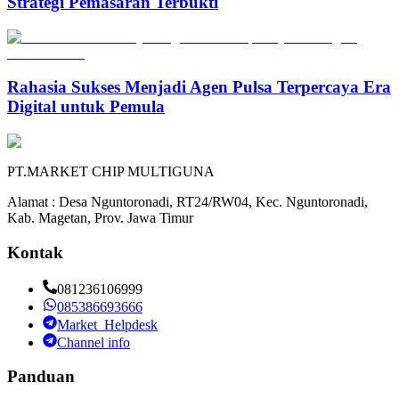
Strategi Pemasaran Terbukti
Rahasia Sukses Menjadi Agen Pulsa Terpercaya Era
Digital untuk Pemula
PT.MARKET CHIP MULTIGUNA
Alamat : Desa Nguntoronadi, RT24/RW04, Kec. Nguntoronadi,
Kab. Magetan, Prov. Jawa Timur
Kontak
081236106999
085386693666
Market_Helpdesk
Channel info
Panduan