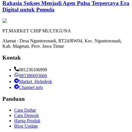
Rahasia Sukses Menjadi Agen Pulsa Terpercaya Era
Digital untuk Pemula
PT.MARKET CHIP MULTIGUNA
Alamat : Desa Nguntoronadi, RT24/RW04, Kec. Nguntoronadi,
Kab. Magetan, Prov. Jawa Timur
Kontak
081236106999
085386693666
Market_Helpdesk
Channel info
Panduan
Cara Daftar
Cara Deposit
Harga Produk
Blog Update