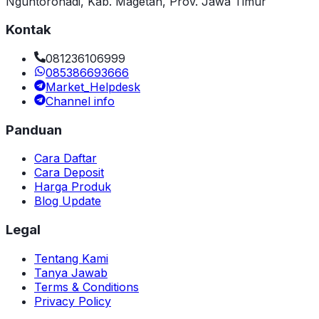
Nguntoronadi, Kab. Magetan, Prov. Jawa Timur
Kontak
081236106999
085386693666
Market_Helpdesk
Channel info
Panduan
Cara Daftar
Cara Deposit
Harga Produk
Blog Update
Legal
Tentang Kami
Tanya Jawab
Terms & Conditions
Privacy Policy