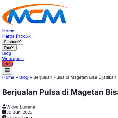
Home
Harga Produk
Panduan
Fitur
Blog
Webreport
Login
Home
»
Blog
»
Berjualan Pulsa di Magetan Bisa Dijadik
Berjualan Pulsa di Magetan Bi
Widya Lusiana
30 Juni 2023
5
menit baca