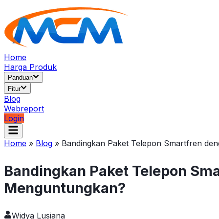
Home
Harga Produk
Panduan
Fitur
Blog
Webreport
Login
Home
»
Blog
»
Bandingkan Paket Telepon Smartfren de
Bandingkan Paket Telepon Sma
Menguntungkan?
Widya Lusiana