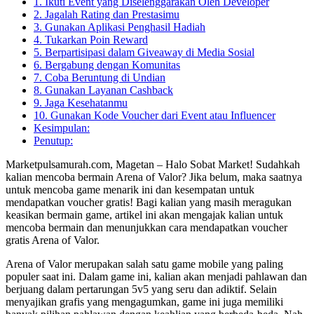
1. Ikuti Event yang Diselenggarakan Oleh Developer
2. Jagalah Rating dan Prestasimu
3. Gunakan Aplikasi Penghasil Hadiah
4. Tukarkan Poin Reward
5. Berpartisipasi dalam Giveaway di Media Sosial
6. Bergabung dengan Komunitas
7. Coba Beruntung di Undian
8. Gunakan Layanan Cashback
9. Jaga Kesehatanmu
10. Gunakan Kode Voucher dari Event atau Influencer
Kesimpulan:
Penutup:
Marketpulsamurah.com, Magetan – Halo Sobat Market! Sudahkah
kalian mencoba bermain Arena of Valor? Jika belum, maka saatnya
untuk mencoba game menarik ini dan kesempatan untuk
mendapatkan voucher gratis! Bagi kalian yang masih meragukan
keasikan bermain game, artikel ini akan mengajak kalian untuk
mencoba bermain dan menunjukkan cara mendapatkan voucher
gratis Arena of Valor.
Arena of Valor merupakan salah satu game mobile yang paling
populer saat ini. Dalam game ini, kalian akan menjadi pahlawan dan
berjuang dalam pertarungan 5v5 yang seru dan adiktif. Selain
menyajikan grafis yang mengagumkan, game ini juga memiliki