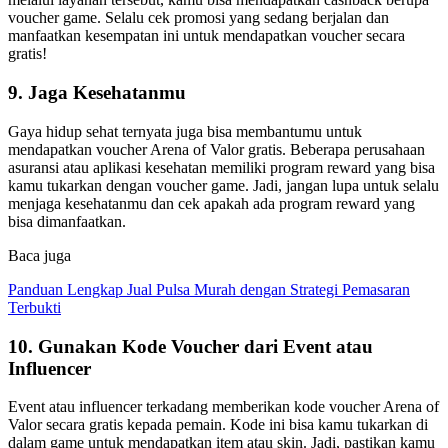
voucher game. Selalu cek promosi yang sedang berjalan dan
manfaatkan kesempatan ini untuk mendapatkan voucher secara
gratis!
9. Jaga Kesehatanmu
Gaya hidup sehat ternyata juga bisa membantumu untuk
mendapatkan voucher Arena of Valor gratis. Beberapa perusahaan
asuransi atau aplikasi kesehatan memiliki program reward yang bisa
kamu tukarkan dengan voucher game. Jadi, jangan lupa untuk selalu
menjaga kesehatanmu dan cek apakah ada program reward yang
bisa dimanfaatkan.
Baca juga
Panduan Lengkap Jual Pulsa Murah dengan Strategi Pemasaran
Terbukti
10. Gunakan Kode Voucher dari Event atau
Influencer
Event atau influencer terkadang memberikan kode voucher Arena of
Valor secara gratis kepada pemain. Kode ini bisa kamu tukarkan di
dalam game untuk mendapatkan item atau skin. Jadi, pastikan kamu