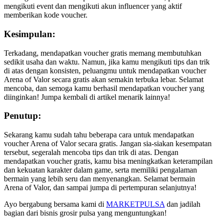
mengikuti event dan mengikuti akun influencer yang aktif
memberikan kode voucher.
Kesimpulan:
Terkadang, mendapatkan voucher gratis memang membutuhkan
sedikit usaha dan waktu. Namun, jika kamu mengikuti tips dan trik
di atas dengan konsisten, peluangmu untuk mendapatkan voucher
Arena of Valor secara gratis akan semakin terbuka lebar. Selamat
mencoba, dan semoga kamu berhasil mendapatkan voucher yang
diinginkan! Jumpa kembali di artikel menarik lainnya!
Penutup:
Sekarang kamu sudah tahu beberapa cara untuk mendapatkan
voucher Arena of Valor secara gratis. Jangan sia-siakan kesempatan
tersebut, segeralah mencoba tips dan trik di atas. Dengan
mendapatkan voucher gratis, kamu bisa meningkatkan keterampilan
dan kekuatan karakter dalam game, serta memiliki pengalaman
bermain yang lebih seru dan menyenangkan. Selamat bermain
Arena of Valor, dan sampai jumpa di pertempuran selanjutnya!
Ayo bergabung bersama kami di
MARKETPULSA
dan jadilah
bagian dari bisnis grosir pulsa yang menguntungkan!