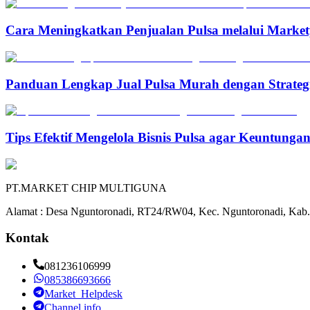
Cara Meningkatkan Penjualan Pulsa melalui Marketp
Panduan Lengkap Jual Pulsa Murah dengan Strateg
Tips Efektif Mengelola Bisnis Pulsa agar Keuntunga
PT.MARKET CHIP MULTIGUNA
Alamat : Desa Nguntoronadi, RT24/RW04, Kec. Nguntoronadi, Kab.
Kontak
081236106999
085386693666
Market_Helpdesk
Channel info