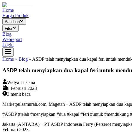
Home
Harga Produk
Panduan
Fitur
Blog
Webreport
Login
Home
»
Blog
»
ASDP telah menyiapkan dua kapal feri untuk mend
ASDP telah menyiapkan dua kapal feri untuk men
Widya Lusiana
8 Februari 2023
3
menit baca
Marketpulsamurah.com, Magetan – ASDP telah menyiapkan dua kap
#ASDP #telah #menyiapkan #dua #kapal #feri #untuk #mendukung 
Jakarta (ANTARA) – PT ASDP Indonesia Ferry (Persero) menyiapka
Februari 2023.