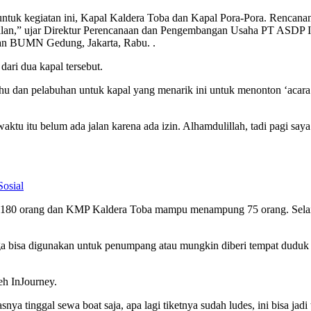
 untuk kegiatan ini, Kapal Kaldera Toba dan Kapal Pora-Pora. Rencan
rus jalan,” ujar Direktur Perencanaan dan Pengembangan Usaha PT AS
an BUMN Gedung, Jakarta, Rabu. .
ari dua kapal tersebut.
 dan pelabuhan untuk kapal yang menarik ini untuk menonton ‘acara’
waktu itu belum ada jalan karena ada izin. Alhamdulillah, tadi pagi say
Sosial
80 orang dan KMP Kaldera Toba mampu menampung 75 orang. Selain i
ga bisa digunakan untuk penumpang atau mungkin diberi tempat duduk sa
leh InJourney.
snya tinggal sewa boat saja, apa lagi tiketnya sudah ludes, ini bisa jad