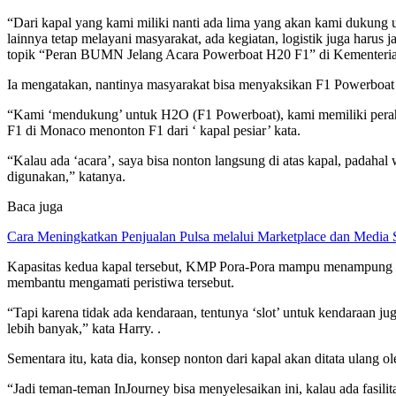
“Dari kapal yang kami miliki nanti ada lima yang akan kami dukung
lainnya tetap melayani masyarakat, ada kegiatan, logistik juga ha
topik “Peran BUMN Jelang Acara Powerboat H20 F1” di Kementeri
Ia mengatakan, nantinya masyarakat bisa menyaksikan F1 Powerboat d
“Kami ‘mendukung’ untuk H2O (F1 Powerboat), kami memiliki perahu
F1 di Monaco menonton F1 dari ‘ kapal pesiar’ kata.
“Kalau ada ‘acara’, saya bisa nonton langsung di atas kapal, padahal 
digunakan,” katanya.
Baca juga
Cara Meningkatkan Penjualan Pulsa melalui Marketplace dan Media 
Kapasitas kedua kapal tersebut, KMP Pora-Pora mampu menampung 1
membantu mengamati peristiwa tersebut.
“Tapi karena tidak ada kendaraan, tentunya ‘slot’ untuk kendaraan ju
lebih banyak,” kata Harry. .
Sementara itu, kata dia, konsep nonton dari kapal akan ditata ulang o
“Jadi teman-teman InJourney bisa menyelesaikan ini, kalau ada fasilita