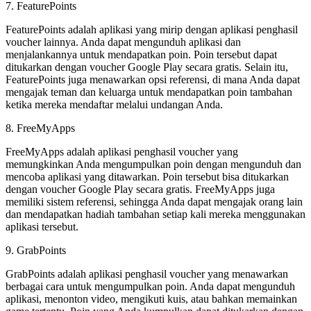
7. FeaturePoints
FeaturePoints adalah aplikasi yang mirip dengan aplikasi penghasil
voucher lainnya. Anda dapat mengunduh aplikasi dan
menjalankannya untuk mendapatkan poin. Poin tersebut dapat
ditukarkan dengan voucher Google Play secara gratis. Selain itu,
FeaturePoints juga menawarkan opsi referensi, di mana Anda dapat
mengajak teman dan keluarga untuk mendapatkan poin tambahan
ketika mereka mendaftar melalui undangan Anda.
8. FreeMyApps
FreeMyApps adalah aplikasi penghasil voucher yang
memungkinkan Anda mengumpulkan poin dengan mengunduh dan
mencoba aplikasi yang ditawarkan. Poin tersebut bisa ditukarkan
dengan voucher Google Play secara gratis. FreeMyApps juga
memiliki sistem referensi, sehingga Anda dapat mengajak orang lain
dan mendapatkan hadiah tambahan setiap kali mereka menggunakan
aplikasi tersebut.
9. GrabPoints
GrabPoints adalah aplikasi penghasil voucher yang menawarkan
berbagai cara untuk mengumpulkan poin. Anda dapat mengunduh
aplikasi, menonton video, mengikuti kuis, atau bahkan memainkan