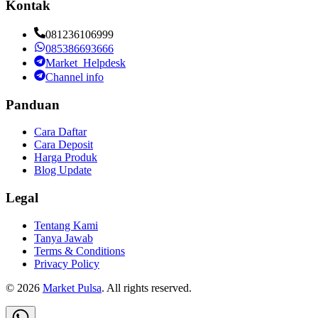
Kontak
081236106999
085386693666
Market_Helpdesk
Channel info
Panduan
Cara Daftar
Cara Deposit
Harga Produk
Blog Update
Legal
Tentang Kami
Tanya Jawab
Terms & Conditions
Privacy Policy
©
2026
Market Pulsa
. All rights reserved.