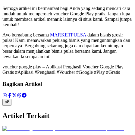
Semoga artikel ini bermanfaat bagi Anda yang sedang mencari cara
mudah untuk memperoleh voucher Google Play gratis. Jangan lupa
untuk membaca artikel menarik lainnya di situs kami. Sampai jumpa
kembali!
Ayo bergabung bersama
MARKETPULSA
dalam bisnis grosir
pulsa! Kami menawarkan peluang bisnis yang menguntungkan dan
terpercaya. Bergabung sekarang juga dan dapatkan keuntungan
besar dalam menjalankan bisnis pulsa bersama kami. Jangan
lewatkan kesempatan ini!
voucher google play – Aplikasi Penghasil Voucher Google Play
Gratis #Aplikasi #Penghasil #Voucher #Google #Play #Gratis
Bagikan Artikel
Artikel Terkait