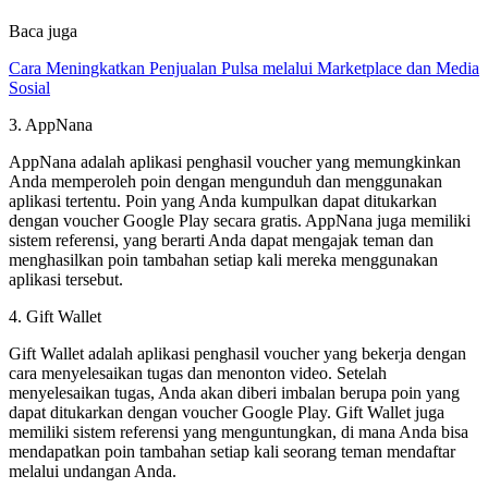
Baca juga
Cara Meningkatkan Penjualan Pulsa melalui Marketplace dan Media
Sosial
3. AppNana
AppNana adalah aplikasi penghasil voucher yang memungkinkan
Anda memperoleh poin dengan mengunduh dan menggunakan
aplikasi tertentu. Poin yang Anda kumpulkan dapat ditukarkan
dengan voucher Google Play secara gratis. AppNana juga memiliki
sistem referensi, yang berarti Anda dapat mengajak teman dan
menghasilkan poin tambahan setiap kali mereka menggunakan
aplikasi tersebut.
4. Gift Wallet
Gift Wallet adalah aplikasi penghasil voucher yang bekerja dengan
cara menyelesaikan tugas dan menonton video. Setelah
menyelesaikan tugas, Anda akan diberi imbalan berupa poin yang
dapat ditukarkan dengan voucher Google Play. Gift Wallet juga
memiliki sistem referensi yang menguntungkan, di mana Anda bisa
mendapatkan poin tambahan setiap kali seorang teman mendaftar
melalui undangan Anda.