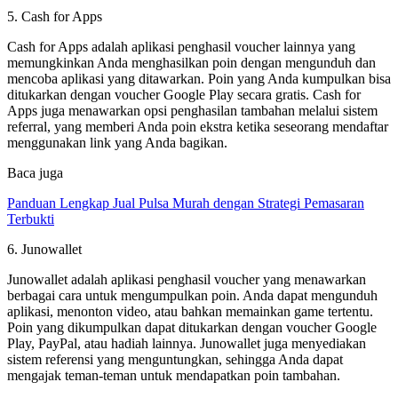
5. Cash for Apps
Cash for Apps adalah aplikasi penghasil voucher lainnya yang
memungkinkan Anda menghasilkan poin dengan mengunduh dan
mencoba aplikasi yang ditawarkan. Poin yang Anda kumpulkan bisa
ditukarkan dengan voucher Google Play secara gratis. Cash for
Apps juga menawarkan opsi penghasilan tambahan melalui sistem
referral, yang memberi Anda poin ekstra ketika seseorang mendaftar
menggunakan link yang Anda bagikan.
Baca juga
Panduan Lengkap Jual Pulsa Murah dengan Strategi Pemasaran
Terbukti
6. Junowallet
Junowallet adalah aplikasi penghasil voucher yang menawarkan
berbagai cara untuk mengumpulkan poin. Anda dapat mengunduh
aplikasi, menonton video, atau bahkan memainkan game tertentu.
Poin yang dikumpulkan dapat ditukarkan dengan voucher Google
Play, PayPal, atau hadiah lainnya. Junowallet juga menyediakan
sistem referensi yang menguntungkan, sehingga Anda dapat
mengajak teman-teman untuk mendapatkan poin tambahan.