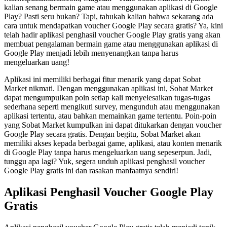
kalian senang bermain game atau menggunakan aplikasi di Google
Play? Pasti seru bukan? Tapi, tahukah kalian bahwa sekarang ada
cara untuk mendapatkan voucher Google Play secara gratis? Ya, kini
telah hadir aplikasi penghasil voucher Google Play gratis yang akan
membuat pengalaman bermain game atau menggunakan aplikasi di
Google Play menjadi lebih menyenangkan tanpa harus
mengeluarkan uang!
Aplikasi ini memiliki berbagai fitur menarik yang dapat Sobat
Market nikmati. Dengan menggunakan aplikasi ini, Sobat Market
dapat mengumpulkan poin setiap kali menyelesaikan tugas-tugas
sederhana seperti mengikuti survey, mengunduh atau menggunakan
aplikasi tertentu, atau bahkan memainkan game tertentu. Poin-poin
yang Sobat Market kumpulkan ini dapat ditukarkan dengan voucher
Google Play secara gratis. Dengan begitu, Sobat Market akan
memiliki akses kepada berbagai game, aplikasi, atau konten menarik
di Google Play tanpa harus mengeluarkan uang sepeserpun. Jadi,
tunggu apa lagi? Yuk, segera unduh aplikasi penghasil voucher
Google Play gratis ini dan rasakan manfaatnya sendiri!
Aplikasi Penghasil Voucher Google Play
Gratis