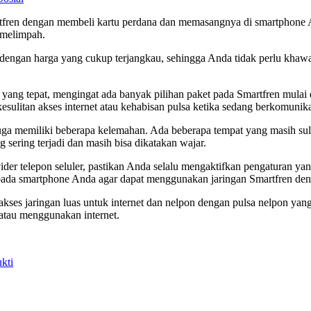
tfren dengan membeli kartu perdana dan memasangnya di smartphone An
 melimpah.
 dengan harga yang cukup terjangkau, sehingga Anda tidak perlu khawa
 yang tepat, mengingat ada banyak pilihan paket pada Smartfren mulai d
kesulitan akses internet atau kehabisan pulsa ketika sedang berkomunik
n juga memiliki beberapa kelemahan. Ada beberapa tempat yang masih su
 sering terjadi dan masih bisa dikatakan wajar.
er telepon seluler, pastikan Anda selalu mengaktifkan pengaturan y
ada smartphone Anda agar dapat menggunakan jaringan Smartfren deng
akses jaringan luas untuk internet dan nelpon dengan pulsa nelpon ya
 atau menggunakan internet.
kti