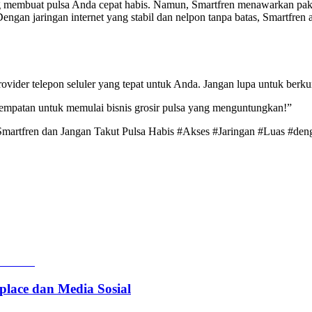
ng membuat pulsa Anda cepat habis. Namun, Smartfren menawarkan pak
Dengan jaringan internet yang stabil dan nelpon tanpa batas, Smartfre
vider telepon seluler yang tepat untuk Anda. Jangan lupa untuk berkun
empatan untuk memulai bisnis grosir pulsa yang menguntungkan!”
 Smartfren dan Jangan Takut Pulsa Habis #Akses #Jaringan #Luas #de
lace dan Media Sosial