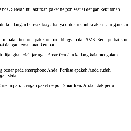
da. Setelah itu, aktifkan paket nelpon sesuai dengan kebutuhan
tir kehilangan banyak biaya hanya untuk memiliki akses jaringan dan
ari paket internet, paket nelpon, hingga paket SMS. Serta perhatikan
asi dengan teman atau kerabat.
lit dijangkau oleh jaringan Smartfren dan kadang kala mengalami
ang benar pada smartphone Anda. Periksa apakah Anda sudah
an stabil.
ng melimpah. Dengan paket nelpon Smartfren, Anda tidak perlu