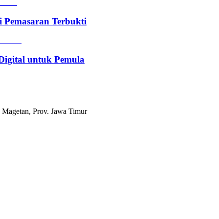
i Pemasaran Terbukti
Digital untuk Pemula
 Magetan, Prov. Jawa Timur