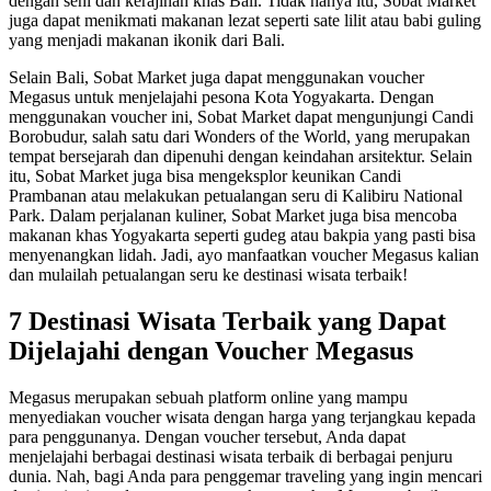
dengan seni dan kerajinan khas Bali. Tidak hanya itu, Sobat Market
juga dapat menikmati makanan lezat seperti sate lilit atau babi guling
yang menjadi makanan ikonik dari Bali.
Selain Bali, Sobat Market juga dapat menggunakan voucher
Megasus untuk menjelajahi pesona Kota Yogyakarta. Dengan
menggunakan voucher ini, Sobat Market dapat mengunjungi Candi
Borobudur, salah satu dari Wonders of the World, yang merupakan
tempat bersejarah dan dipenuhi dengan keindahan arsitektur. Selain
itu, Sobat Market juga bisa mengeksplor keunikan Candi
Prambanan atau melakukan petualangan seru di Kalibiru National
Park. Dalam perjalanan kuliner, Sobat Market juga bisa mencoba
makanan khas Yogyakarta seperti gudeg atau bakpia yang pasti bisa
menyenangkan lidah. Jadi, ayo manfaatkan voucher Megasus kalian
dan mulailah petualangan seru ke destinasi wisata terbaik!
7 Destinasi Wisata Terbaik yang Dapat
Dijelajahi dengan Voucher Megasus
Megasus merupakan sebuah platform online yang mampu
menyediakan voucher wisata dengan harga yang terjangkau kepada
para penggunanya. Dengan voucher tersebut, Anda dapat
menjelajahi berbagai destinasi wisata terbaik di berbagai penjuru
dunia. Nah, bagi Anda para penggemar traveling yang ingin mencari