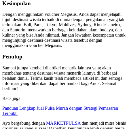
Kesimpulan
Dengan menggunakan voucher Megasus, Anda dapat menjelajahi
tujuh destinasi wisata terbaik di dunia dengan pengalaman yang tak
terlupakan. Bali, Paris, Tokyo, Maldives, Sydney, Rio de Janeiro,
dan Santorini menawarkan berbagai keindahan alam, budaya, dan
kuliner yang bisa Anda nikmati. Jangan lewatkan kesempatan untuk
mengunjungi destinasi-destinasi wisata tersebut dengan
menggunakan voucher Megasus.
Penutup
Sampai jumpa kembali di artikel menarik lainnya yang akan
membahas tentang destinasi wisata menarik lainnya di berbagai
belahan dunia. Terima kasih telah membaca artikel ini dan semoga
informasi yang diberikan dapat bermanfaat bagi Anda. Selamat
berlibur!
Baca juga
Panduan Lengkap Jual Pulsa Murah dengan Strategi Pemasaran
Terbukti
Ayo bergabung dengan
MARKETPULSA
dan menjadi mitra bisnis
grosir pulsa yang sukses! Dapatkan keuntungan lebih dengan harga