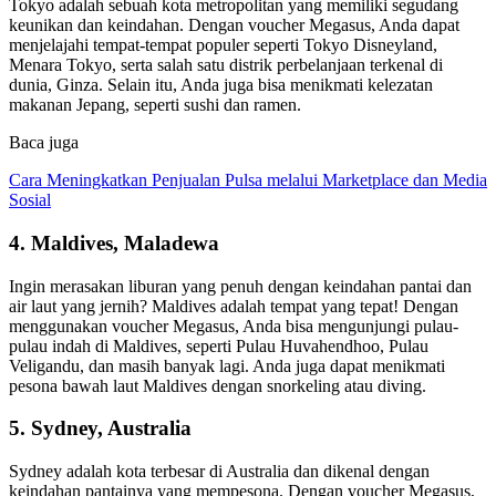
Tokyo adalah sebuah kota metropolitan yang memiliki segudang
keunikan dan keindahan. Dengan voucher Megasus, Anda dapat
menjelajahi tempat-tempat populer seperti Tokyo Disneyland,
Menara Tokyo, serta salah satu distrik perbelanjaan terkenal di
dunia, Ginza. Selain itu, Anda juga bisa menikmati kelezatan
makanan Jepang, seperti sushi dan ramen.
Baca juga
Cara Meningkatkan Penjualan Pulsa melalui Marketplace dan Media
Sosial
4. Maldives, Maladewa
Ingin merasakan liburan yang penuh dengan keindahan pantai dan
air laut yang jernih? Maldives adalah tempat yang tepat! Dengan
menggunakan voucher Megasus, Anda bisa mengunjungi pulau-
pulau indah di Maldives, seperti Pulau Huvahendhoo, Pulau
Veligandu, dan masih banyak lagi. Anda juga dapat menikmati
pesona bawah laut Maldives dengan snorkeling atau diving.
5. Sydney, Australia
Sydney adalah kota terbesar di Australia dan dikenal dengan
keindahan pantainya yang mempesona. Dengan voucher Megasus,