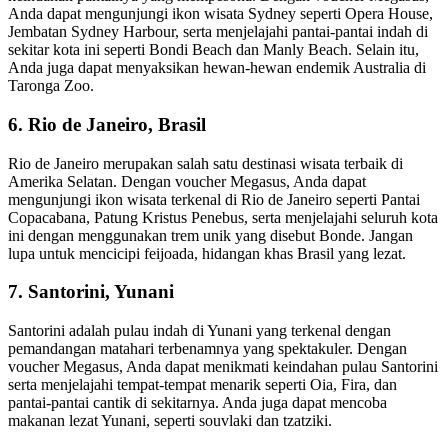
Anda dapat mengunjungi ikon wisata Sydney seperti Opera House,
Jembatan Sydney Harbour, serta menjelajahi pantai-pantai indah di
sekitar kota ini seperti Bondi Beach dan Manly Beach. Selain itu,
Anda juga dapat menyaksikan hewan-hewan endemik Australia di
Taronga Zoo.
6. Rio de Janeiro, Brasil
Rio de Janeiro merupakan salah satu destinasi wisata terbaik di
Amerika Selatan. Dengan voucher Megasus, Anda dapat
mengunjungi ikon wisata terkenal di Rio de Janeiro seperti Pantai
Copacabana, Patung Kristus Penebus, serta menjelajahi seluruh kota
ini dengan menggunakan trem unik yang disebut Bonde. Jangan
lupa untuk mencicipi feijoada, hidangan khas Brasil yang lezat.
7. Santorini, Yunani
Santorini adalah pulau indah di Yunani yang terkenal dengan
pemandangan matahari terbenamnya yang spektakuler. Dengan
voucher Megasus, Anda dapat menikmati keindahan pulau Santorini
serta menjelajahi tempat-tempat menarik seperti Oia, Fira, dan
pantai-pantai cantik di sekitarnya. Anda juga dapat mencoba
makanan lezat Yunani, seperti souvlaki dan tzatziki.