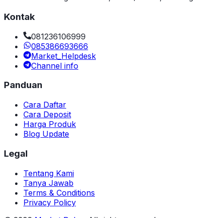
Kontak
081236106999
085386693666
Market_Helpdesk
Channel info
Panduan
Cara Daftar
Cara Deposit
Harga Produk
Blog Update
Legal
Tentang Kami
Tanya Jawab
Terms & Conditions
Privacy Policy