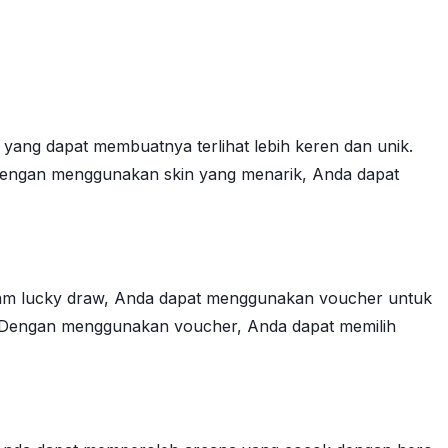
 yang dapat membuatnya terlihat lebih keren dan unik.
 Dengan menggunakan skin yang menarik, Anda dapat
alam lucky draw, Anda dapat menggunakan voucher untuk
a. Dengan menggunakan voucher, Anda dapat memilih