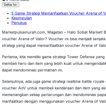
Daftar Isi
-
5 Game Strategi Memanfaatkan Voucher Arena of V
Kesimpulan
Penutup
Marketpulsamurah.com, Magetan – Halo Sobat Market! Bag
voucher Arena of Valor? Voucher ini bisa menjadi senj
strategi yang dapat memanfaatkan voucher Arena of Val
Pertama, kita memiliki game strategi Tower Defense y
membeli hero dan item yang lebih kuat untuk mengendali
dapat mendominasi permainan ini.
Selanjutnya, ada juga game strategi realtime battle roya
voucher AoV untuk membeli kendaraan dan item yang ak
memenangkan setiap pertarungan dan mendominasi papan p
manfaatkan dengan menggunakan voucher Arena of Valor