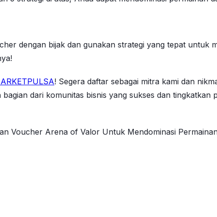
cher dengan bijak dan gunakan strategi yang tepat untuk 
nya!
ARKETPULSA
! Segera daftar sebagai mitra kami dan nikm
h bagian dari komunitas bisnis yang sukses dan tingkatka
tkan Voucher Arena of Valor Untuk Mendominasi Permain