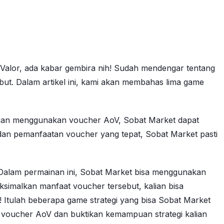
 Valor, ada kabar gembira nih! Sudah mendengar tentang
ut. Dalam artikel ini, kami akan membahas lima game
ngan menggunakan voucher AoV, Sobat Market dapat
dan pemanfaatan voucher yang tepat, Sobat Market pasti
+. Dalam permainan ini, Sobat Market bisa menggunakan
imalkan manfaat voucher tersebut, kalian bisa
 Itulah beberapa game strategi yang bisa Sobat Market
voucher AoV dan buktikan kemampuan strategi kalian