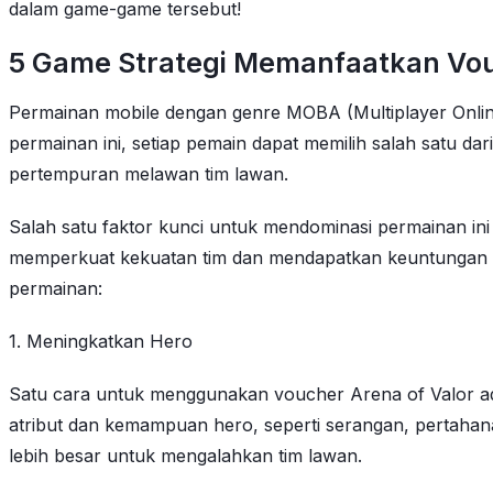
dalam game-game tersebut!
5 Game Strategi Memanfaatkan Vou
Permainan mobile dengan genre MOBA (Multiplayer Online 
permainan ini, setiap pemain dapat memilih salah satu d
pertempuran melawan tim lawan.
Salah satu faktor kunci untuk mendominasi permainan ini
memperkuat kekuatan tim dan mendapatkan keuntungan d
permainan:
1. Meningkatkan Hero
Satu cara untuk menggunakan voucher Arena of Valor a
atribut dan kemampuan hero, seperti serangan, pertahana
lebih besar untuk mengalahkan tim lawan.