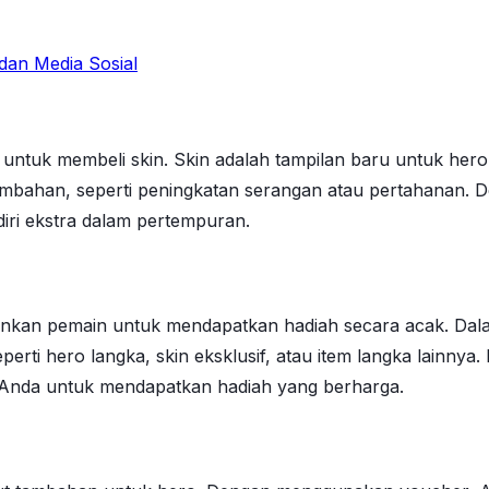
dan Media Sosial
untuk membeli skin. Skin adalah tampilan baru untuk hero
tambahan, seperti peningkatan serangan atau pertahanan.
iri ekstra dalam pertempuran.
kinkan pemain untuk mendapatkan hadiah secara acak. D
ti hero langka, skin eksklusif, atau item langka lainny
 Anda untuk mendapatkan hadiah yang berharga.