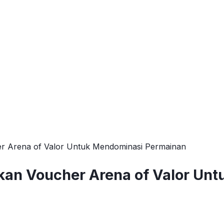
r Arena of Valor Untuk Mendominasi Permainan
kan Voucher Arena of Valor Un