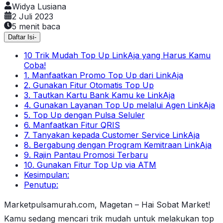
Widya Lusiana
2 Juli 2023
5
menit baca
Daftar Isi
-
10 Trik Mudah Top Up LinkAja yang Harus Kamu
Coba!
1. Manfaatkan Promo Top Up dari LinkAja
2. Gunakan Fitur Otomatis Top Up
3. Tautkan Kartu Bank Kamu ke LinkAja
4. Gunakan Layanan Top Up melalui Agen LinkAja
5. Top Up dengan Pulsa Seluler
6. Manfaatkan Fitur QRIS
7. Tanyakan kepada Customer Service LinkAja
8. Bergabung dengan Program Kemitraan LinkAja
9. Rajin Pantau Promosi Terbaru
10. Gunakan Fitur Top Up via ATM
Kesimpulan:
Penutup:
Marketpulsamurah.com, Magetan – Hai Sobat Market!
Kamu sedang mencari trik mudah untuk melakukan top