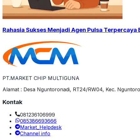
Rahasia Sukses Menjadi Agen Pulsa Terpercaya E
PT.MARKET CHIP MULTIGUNA
Alamat : Desa Nguntoronadi, RT24/RW04, Kec. Nguntoro
Kontak
081236106999
085386693666
Market_Helpdesk
Channel info