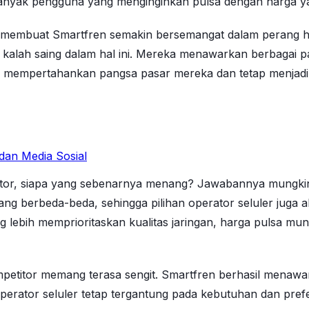
 banyak pengguna yang menginginkan pulsa dengan harga y
ng membuat Smartfren semakin bersemangat dalam perang ha
k kalah saing dalam hal ini. Mereka menawarkan berbagai 
u mempertahankan pangsa pasar mereka dan tetap menjadi
dan Media Sosial
tor, siapa yang sebenarnya menang? Jawabannya mungkin r
ng berbeda-beda, sehingga pilihan operator seluler juga 
g lebih memprioritaskan kualitas jaringan, harga pulsa mu
petitor memang terasa sengit. Smartfren berhasil menawar
erator seluler tetap tergantung pada kebutuhan dan prefe