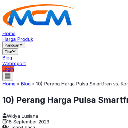
Home
Harga Produk
Panduan
Fitur
Blog
Webreport
Login
Home
»
Blog
»
10) Perang Harga Pulsa Smartfren vs. Ko
10) Perang Harga Pulsa Smartf
Widya Lusiana
18 September 2023
4
menit baca